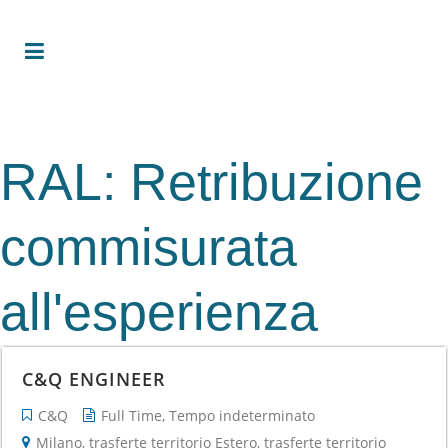
RAL:
Retribuzione
commisurata
all'esperienza
C&Q ENGINEER
C&Q
Full Time
Tempo indeterminato
Milano
trasferte territorio Estero
trasferte territorio