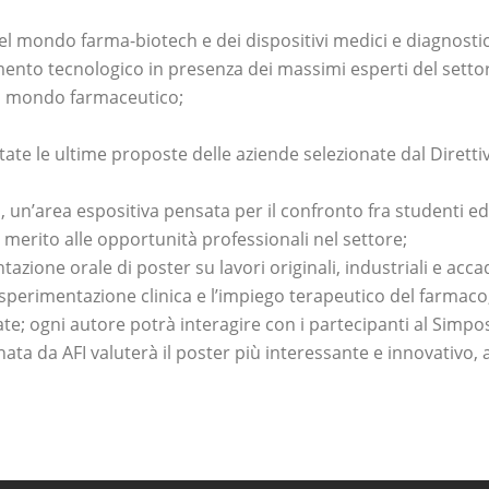
 del mondo farma-biotech e dei dispositivi medici e diagnostic
rimento tecnologico in presenza dei massimi esperti del setto
el mondo farmaceutico;
te le ultime proposte delle aziende selezionate dal Diretti
i
, un’area espositiva pensata per il confronto fra studenti ed
in merito alle opportunità professionali nel settore;
tazione orale di poster su lavori originali, industriali e acca
a sperimentazione clinica e l’impiego terapeutico del farmaco,
te; ogni autore potrà interagire con i partecipanti al Simpos
a da AFI valuterà il poster più interessante e innovativo, a