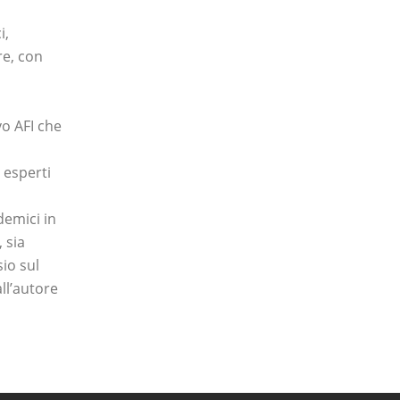
i,
re, con
vo AFI che
 esperti
demici in
 sia
io sul
ll’autore