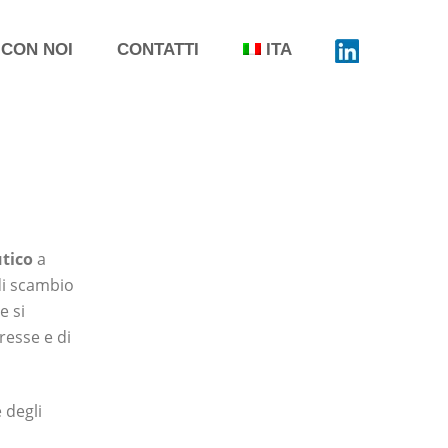
 CON NOI
CONTATTI
ITA
tico
a
di scambio
e si
resse e di
 degli