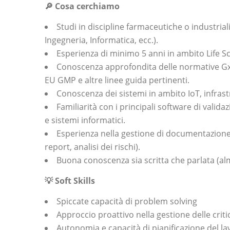
🔎
Cosa cerchiamo
Studi in discipline farmaceutiche o industrial
Ingegneria, Informatica, ecc.).
Esperienza di minimo 5 anni in ambito Life S
Conoscenza approfondita delle normative GxP
EU GMP e altre linee guida pertinenti.
Conoscenza dei sistemi in ambito IoT, infrast
Familiarità con i principali software di valida
e sistemi informatici.
Esperienza nella gestione di documentazione t
report, analisi dei rischi).
Buona conoscenza sia scritta che parlata (alm
💡 Soft Skills
Spiccate capacità di problem solving
Approccio proattivo nella gestione delle criti
Autonomia e capacità di pianificazione del la