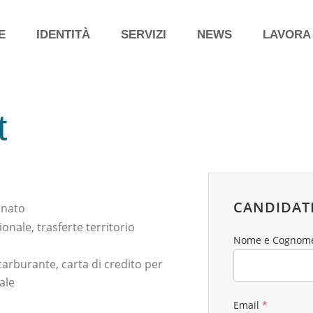
E
IDENTITÀ
SERVIZI
NEWS
LAVORA
t
CANDIDATI
inato
zionale
trasferte territorio
Nome e Cognom
carburante
carta di credito per
ale
Email
*