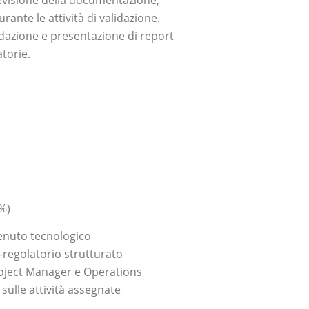
visione della documentazione,
rante le attività di validazione.
dazione e presentazione di report
atorie.
0%)
tenuto tecnologico
-regolatorio strutturato
roject Manager e Operations
sulle attività assegnate