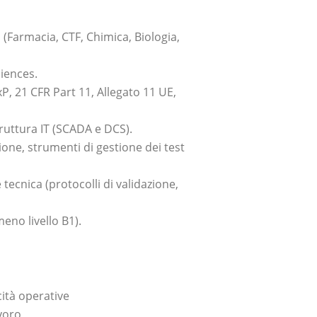
i (Farmacia, CTF, Chimica, Biologia,
ciences.
, 21 CFR Part 11, Allegato 11 UE,
ruttura IT (SCADA e DCS).
zione, strumenti di gestione dei test
ecnica (protocolli di validazione,
eno livello B1).
cità operative
voro