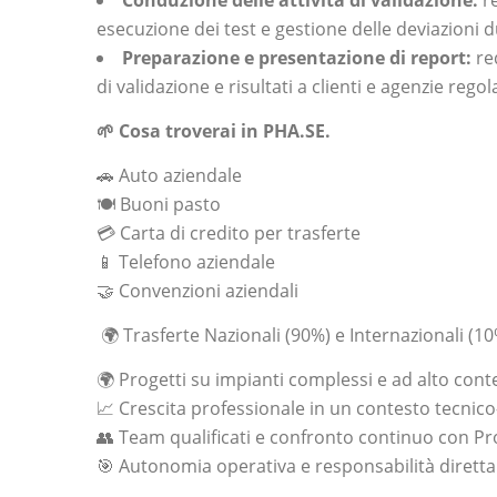
Conduzione delle attività di validazione:
re
esecuzione dei test e gestione delle deviazioni du
Preparazione e presentazione di report:
re
di validazione e risultati a clienti e agenzie regol
🌱 Cosa troverai in PHA.SE.
🚗 Auto aziendale
🍽️ Buoni pasto
💳 Carta di credito per trasferte
📱 Telefono aziendale
🤝 Convenzioni aziendali
🌍 Trasferte Nazionali (90%) e Internazionali (1
🌍 Progetti su impianti complessi e ad alto con
📈 Crescita professionale in un contesto tecnico
👥 Team qualificati e confronto continuo con P
🎯 Autonomia operativa e responsabilità diretta 