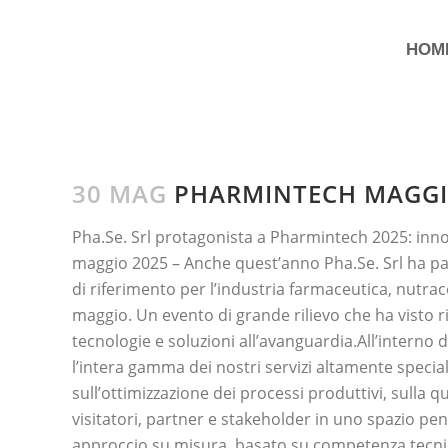
HOM
30 MAG
PHARMINTECH MAGGI
Pha.Se. Srl protagonista a Pharmintech 2025: inno
maggio 2025 – Anche quest’anno Pha.Se. Srl ha par
di riferimento per l’industria farmaceutica, nutrac
maggio. Un evento di grande rilievo che ha visto riu
tecnologie e soluzioni all’avanguardia.All’interno
l’intera gamma dei nostri servizi altamente specia
sull’ottimizzazione dei processi produttivi, sulla q
visitatori, partner e stakeholder in uno spazio pen
approccio su misura, basato su competenza tecnic