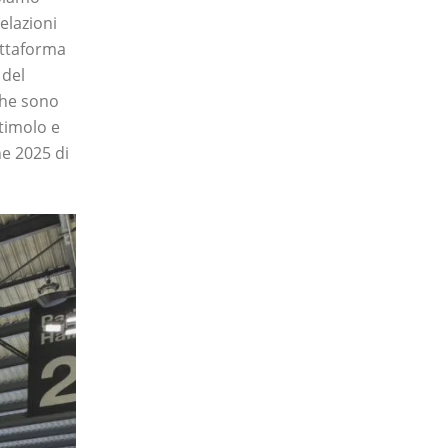
elazioni
attaforma
 del
 che sono
stimolo e
ne 2025 di