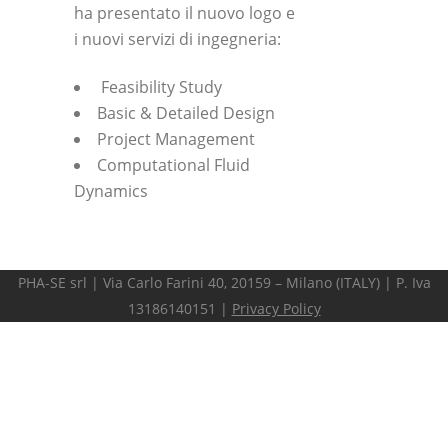
ha presentato il nuovo logo e
i nuovi servizi di ingegneria:
Feasibility Study
Basic & Detailed Design
Project Management
Computational Fluid
Dynamics
PHA-SE srl | Via Carlo Farini 40, 20159 – Milano (ITALY) | P. Iva
13186140151 |
Privacy Policy